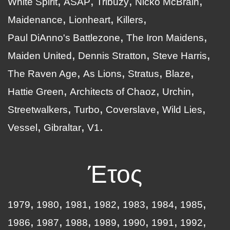
White Spirit
ASAP
Tribuzy
Nicko McBrain
Maidenance
Lionheart
Killers
Paul DiAnno's Battlezone
The Iron Maidens
Maiden United
Dennis Stratton
Steve Harris
The Raven Age
As Lions
Stratus
Blaze
Hattie Green
Architects of Chaoz
Urchin
Streetwalkers
Turbo
Coverslave
Wild Lies
Vessel
Gibraltar
V1
Έτος
1979
1980
1981
1982
1983
1984
1985
1986
1987
1988
1989
1990
1991
1992