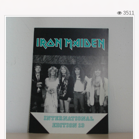
Εισιτήρια
3511
Backstage passes
Φιγούρες
Μπλουζάκια
Καρφίτσες
Καρτ ποστάλ
Πένες
Αυτοκόλλητα
Τηλεκάρτες
Αφίσες