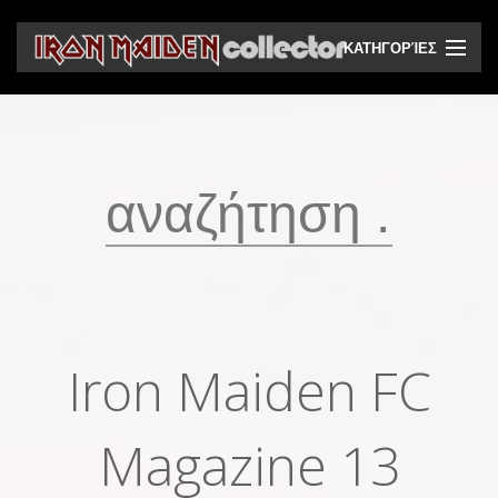
ΚΑΤΗΓΟΡΊΕΣ
CD
DVD
Βινύλια
Κασέτες
Βιντεοκασέτες
Ηχητικά bootlegs
Iron Maiden FC
Βίντεο bootlegs
Βιβλία
Magazine 13
Περιοδικά