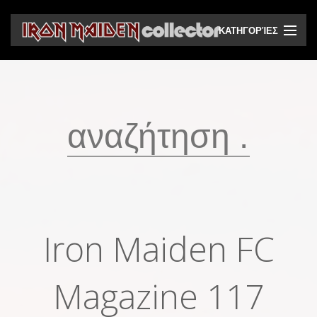
ΚΑΤΗΓΟΡΊΕΣ
CD
DVD
Βινύλια
Κασέτες
Βιντεοκασέτες
Ηχητικά bootlegs
Iron Maiden FC
Βίντεο bootlegs
Βιβλία
Magazine 117
Περιοδικά