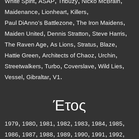
White Spirit
ASAP
Tribuzy
Nicko McBrain
Maidenance
Lionheart
Killers
Paul DiAnno's Battlezone
The Iron Maidens
Maiden United
Dennis Stratton
Steve Harris
The Raven Age
As Lions
Stratus
Blaze
Hattie Green
Architects of Chaoz
Urchin
Streetwalkers
Turbo
Coverslave
Wild Lies
Vessel
Gibraltar
V1
Έτος
1979
1980
1981
1982
1983
1984
1985
1986
1987
1988
1989
1990
1991
1992