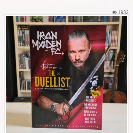
Εισιτήρια
1932
Backstage passes
Φιγούρες
Μπλουζάκια
Καρφίτσες
Καρτ ποστάλ
Πένες
Αυτοκόλλητα
Τηλεκάρτες
Αφίσες