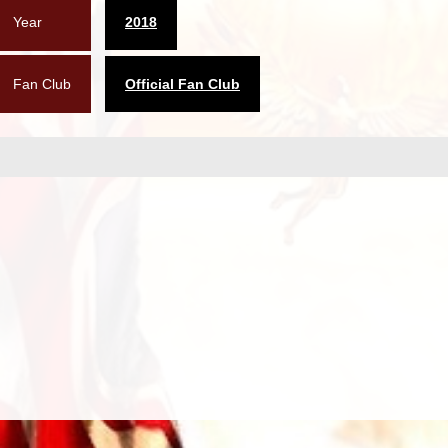
Year
2018
Fan Club
Official Fan Club