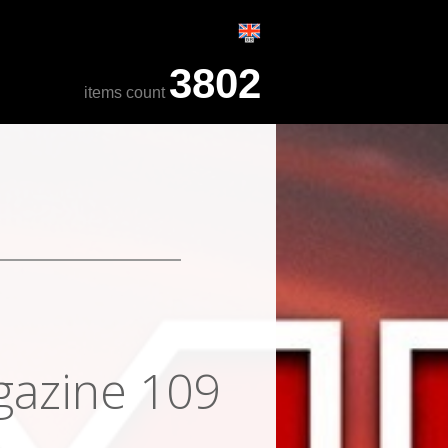
3802
items count
gazine 109