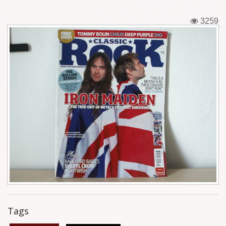
Εισιτήρια
3259
Backstage passes
Φιγούρες
Μπλουζάκια
Καρφίτσες
Καρτ ποστάλ
Πένες
Αυτοκόλλητα
Τηλεκάρτες
Tags
Αφίσες