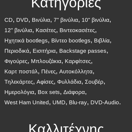
Κατηγορίες
CD
DVD
Βινύλια
7" βινύλια
10" βινύλια
12" βινύλια
Κασέτες
Βιντεοκασέτες
Ηχητικά bootlegs
Βίντεο bootlegs
Βιβλία
Περιοδικά
Εισιτήρια
Backstage passes
Φιγούρες
Μπλουζάκια
Καρφίτσες
Καρτ ποστάλ
Πένες
Αυτοκόλλητα
Τηλεκάρτες
Αφίσες
Φυλλάδια
Σουβέρ
Ημερολόγια
Box sets
Διάφορα
West Ham United
UMD
Blu-ray
DVD-Audio
Καλλιτέχνης