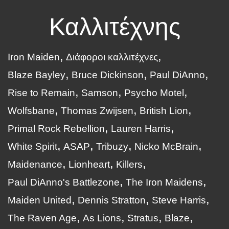
Καλλιτέχνης
Iron Maiden
Διάφοροι καλλιτέχνες
Blaze Bayley
Bruce Dickinson
Paul DiAnno
Rise to Remain
Samson
Psycho Motel
Wolfsbane
Thomas Zwijsen
British Lion
Primal Rock Rebellion
Lauren Harris
White Spirit
ASAP
Tribuzy
Nicko McBrain
Maidenance
Lionheart
Killers
Paul DiAnno's Battlezone
The Iron Maidens
Maiden United
Dennis Stratton
Steve Harris
The Raven Age
As Lions
Stratus
Blaze