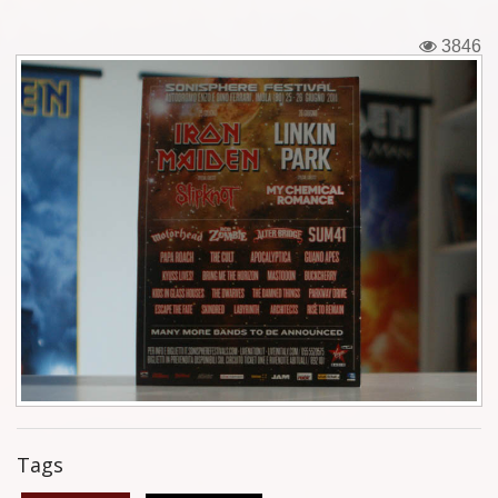
Εισιτήρια
3846
Backstage passes
Φιγούρες
Μπλουζάκια
Καρφίτσες
Καρτ ποστάλ
Πένες
Αυτοκόλλητα
Τηλεκάρτες
Tags
Αφίσες