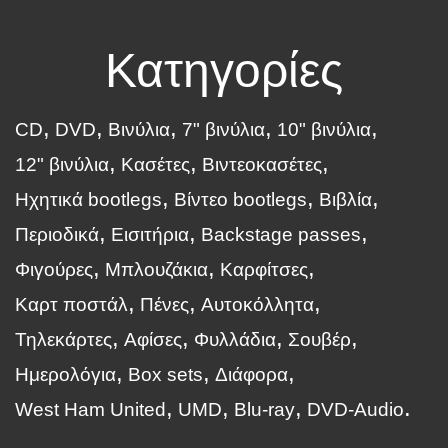
Κατηγορίες
CD
DVD
Βινύλια
7" βινύλια
10" βινύλια
12" βινύλια
Κασέτες
Βιντεοκασέτες
Ηχητικά bootlegs
Βίντεο bootlegs
Βιβλία
Περιοδικά
Εισιτήρια
Backstage passes
Φιγούρες
Μπλουζάκια
Καρφίτσες
Καρτ ποστάλ
Πένες
Αυτοκόλλητα
Τηλεκάρτες
Αφίσες
Φυλλάδια
Σουβέρ
Ημερολόγια
Box sets
Διάφορα
West Ham United
UMD
Blu-ray
DVD-Audio