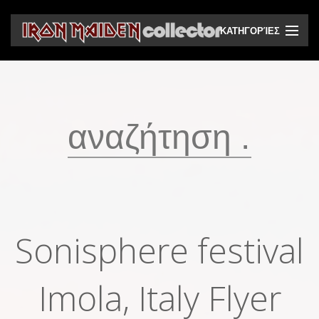
ΚΑΤΗΓΟΡΊΕΣ
CD
DVD
Βινύλια
Κασέτες
Βιντεοκασέτες
Ηχητικά bootlegs
Sonisphere festival
Βίντεο bootlegs
Βιβλία
Imola, Italy Flyer
Περιοδικά