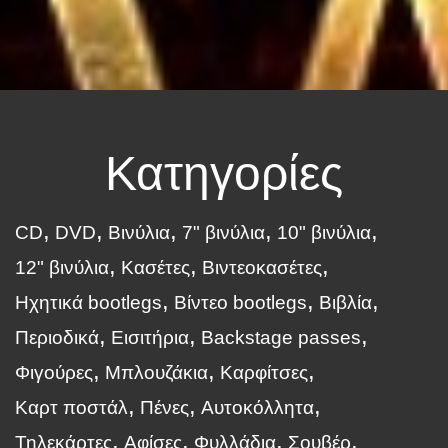
Κατηγορίες
CD
DVD
Βινύλια
7" βινύλια
10" βινύλια
12" βινύλια
Κασέτες
Βιντεοκασέτες
Ηχητικά bootlegs
Βίντεο bootlegs
Βιβλία
Περιοδικά
Εισιτήρια
Backstage passes
Φιγούρες
Μπλουζάκια
Καρφίτσες
Καρτ ποστάλ
Πένες
Αυτοκόλλητα
Τηλεκάρτες
Αφίσες
Φυλλάδια
Σουβέρ