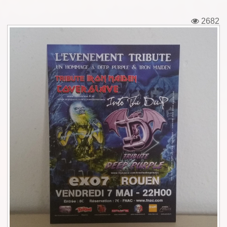
Εισιτήρια
2682
Backstage passes
Φιγούρες
Μπλουζάκια
Καρφίτσες
Καρτ ποστάλ
Πένες
Αυτοκόλλητα
Τηλεκάρτες
Αφίσες