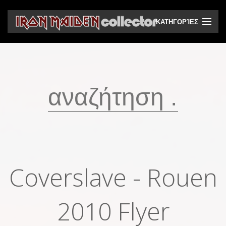
ΚΑΤΗΓΟΡΊΕΣ
CD
DVD
Βινύλια
Κασέτες
Βιντεοκασέτες
Ηχητικά bootlegs
Coverslave - Rouen
Βίντεο bootlegs
Βιβλία
2010 Flyer
Περιοδικά