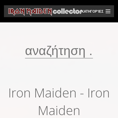
ΚΑΤΗΓΟΡΊΕΣ
CD
DVD
Βινύλια
Κασέτες
Βιντεοκασέτες
Ηχητικά bootlegs
Iron Maiden - Iron
Βίντεο bootlegs
Βιβλία
Maiden
Περιοδικά