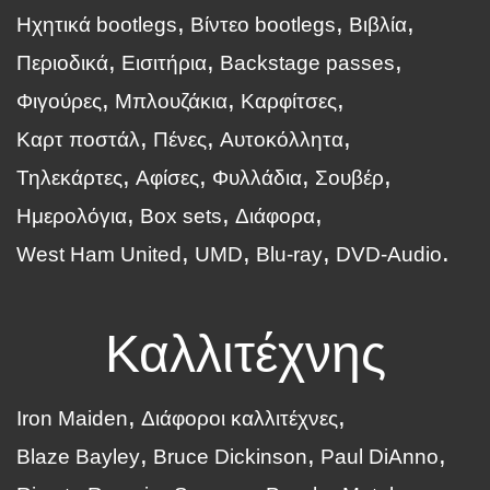
Ηχητικά bootlegs
Βίντεο bootlegs
Βιβλία
Περιοδικά
Εισιτήρια
Backstage passes
Φιγούρες
Μπλουζάκια
Καρφίτσες
Καρτ ποστάλ
Πένες
Αυτοκόλλητα
Τηλεκάρτες
Αφίσες
Φυλλάδια
Σουβέρ
Ημερολόγια
Box sets
Διάφορα
West Ham United
UMD
Blu-ray
DVD-Audio
Καλλιτέχνης
Iron Maiden
Διάφοροι καλλιτέχνες
Blaze Bayley
Bruce Dickinson
Paul DiAnno