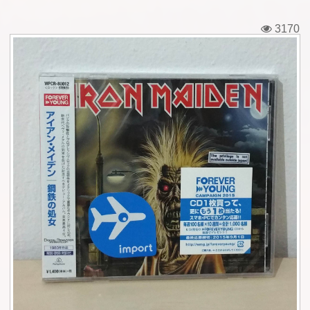
Εισιτήρια
3170
Backstage passes
Φιγούρες
Μπλουζάκια
Καρφίτσες
Καρτ ποστάλ
Πένες
Αυτοκόλλητα
Τηλεκάρτες
Αφίσες