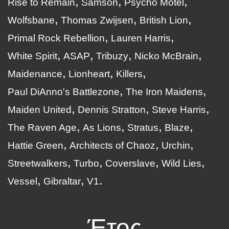
Rise to Remain
Samson
Psycho Motel
Wolfsbane
Thomas Zwijsen
British Lion
Primal Rock Rebellion
Lauren Harris
White Spirit
ASAP
Tribuzy
Nicko McBrain
Maidenance
Lionheart
Killers
Paul DiAnno's Battlezone
The Iron Maidens
Maiden United
Dennis Stratton
Steve Harris
The Raven Age
As Lions
Stratus
Blaze
Hattie Green
Architects of Chaoz
Urchin
Streetwalkers
Turbo
Coverslave
Wild Lies
Vessel
Gibraltar
V1
Έτος