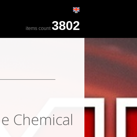
3802
items count
he Chemical