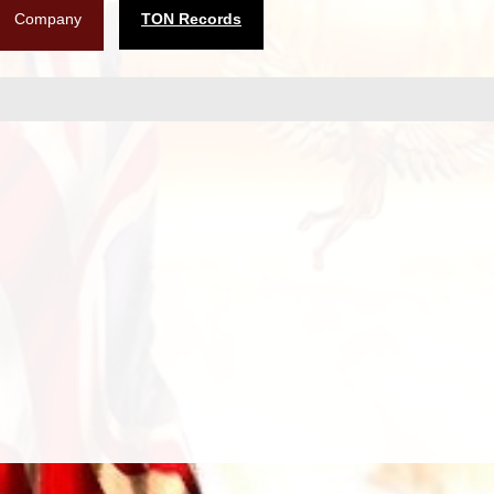
Company
TON Records