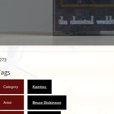
273
Tags
Category
Κασέτες
Artist
Bruce Dickinson