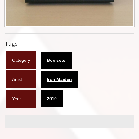
Φυλλάδια
Σουβέρ
Ημερολόγια
Tags
Box sets
Category
Box sets
Διάφορα
West Ham United
Artist
Iron Maiden
UMD
Year
2010
Blu-ray
DVD-Audio