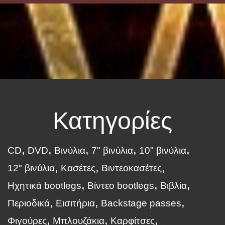
Κατηγορίες
CD
DVD
Βινύλια
7" βινύλια
10" βινύλια
12" βινύλια
Κασέτες
Βιντεοκασέτες
Ηχητικά bootlegs
Βίντεο bootlegs
Βιβλία
Περιοδικά
Εισιτήρια
Backstage passes
Φιγούρες
Μπλουζάκια
Καρφίτσες