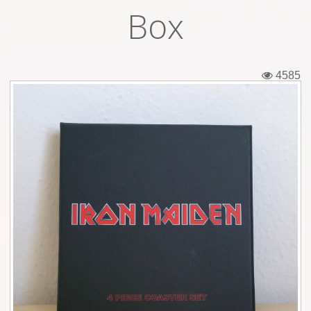
Box
Εισιτήρια
Backstage passes
4585
Φιγούρες
Μπλουζάκια
Καρφίτσες
Καρτ ποστάλ
Πένες
Αυτοκόλλητα
Τηλεκάρτες
Αφίσες