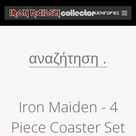
ΚΑΤΗΓΟΡΊΕΣ
CD
DVD
Βινύλια
Κασέτες
Βιντεοκασέτες
Ηχητικά bootlegs
Iron Maiden - 4
Βίντεο bootlegs
Βιβλία
Piece Coaster Set
Περιοδικά