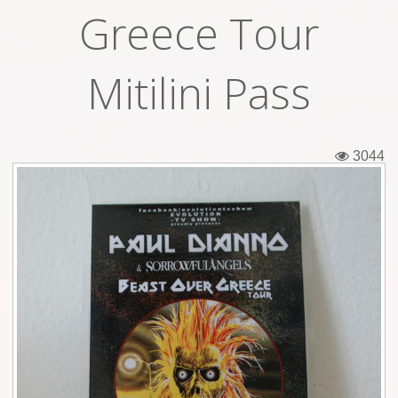
Greece Tour
Εισιτήρια
Backstage passes
Mitilini Pass
Φιγούρες
Μπλουζάκια
3044
Καρφίτσες
Καρτ ποστάλ
Πένες
Αυτοκόλλητα
Τηλεκάρτες
Αφίσες