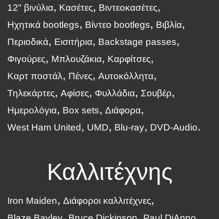
12" βινύλια
Κασέτες
Βιντεοκασέτες
Ηχητικά bootlegs
Βίντεο bootlegs
Βιβλία
Περιοδικά
Εισιτήρια
Backstage passes
Φιγούρες
Μπλουζάκια
Καρφίτσες
Καρτ ποστάλ
Πένες
Αυτοκόλλητα
Τηλεκάρτες
Αφίσες
Φυλλάδια
Σουβέρ
Ημερολόγια
Box sets
Διάφορα
West Ham United
UMD
Blu-ray
DVD-Audio
Καλλιτέχνης
Iron Maiden
Διάφοροι καλλιτέχνες
Blaze Bayley
Bruce Dickinson
Paul DiAnno