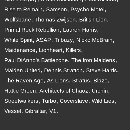
Rise to Remain
Samson
Psycho Motel
Wolfsbane
Thomas Zwijsen
British Lion
Primal Rock Rebellion
Lauren Harris
White Spirit
ASAP
Tribuzy
Nicko McBrain
Maidenance
Lionheart
Killers
Paul DiAnno's Battlezone
The Iron Maidens
Maiden United
Dennis Stratton
Steve Harris
The Raven Age
As Lions
Stratus
Blaze
Hattie Green
Architects of Chaoz
Urchin
Streetwalkers
Turbo
Coverslave
Wild Lies
Vessel
Gibraltar
V1