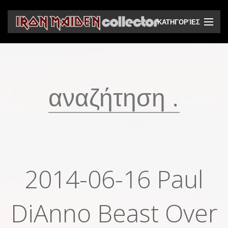
ΚΑΤΗΓΟΡΊΕΣ
CD
DVD
Βινύλια
Κασέτες
Βιντεοκασέτες
Ηχητικά bootlegs
2014-06-16 Paul
Βίντεο bootlegs
DiAnno Beast Over
Βιβλία
Περιοδικά