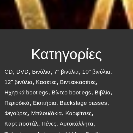
Κατηγορίες
CD
DVD
Βινύλια
7" βινύλια
10" βινύλια
12" βινύλια
Κασέτες
Βιντεοκασέτες
Ηχητικά bootlegs
Βίντεο bootlegs
Βιβλία
Περιοδικά
Εισιτήρια
Backstage passes
Φιγούρες
Μπλουζάκια
Καρφίτσες
Καρτ ποστάλ
Πένες
Αυτοκόλλητα