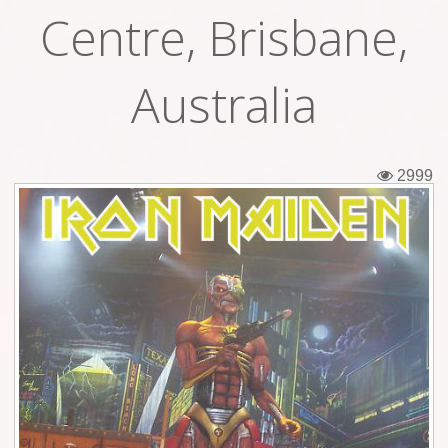
Centre, Brisbane,
Εισιτήρια
Backstage passes
Australia
Φιγούρες
Μπλουζάκια
2999
Καρφίτσες
Καρτ ποστάλ
Πένες
Αυτοκόλλητα
Τηλεκάρτες
Αφίσες