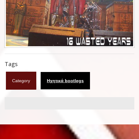
Φυλλάδια
Σουβέρ
Ημερολόγια
Box sets
Διάφορα
Tags
West Ham United
Category
Ηχητικά bootlegs
UMD
Blu-ray
DVD-Audio