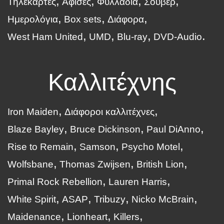
Τηλεκάρτες
Αφίσες
Φυλλάδια
Σουβέρ
Ημερολόγια
Box sets
Διάφορα
West Ham United
UMD
Blu-ray
DVD-Audio
Καλλιτέχνης
Iron Maiden
Διάφοροι καλλιτέχνες
Blaze Bayley
Bruce Dickinson
Paul DiAnno
Rise to Remain
Samson
Psycho Motel
Wolfsbane
Thomas Zwijsen
British Lion
Primal Rock Rebellion
Lauren Harris
White Spirit
ASAP
Tribuzy
Nicko McBrain
Maidenance
Lionheart
Killers