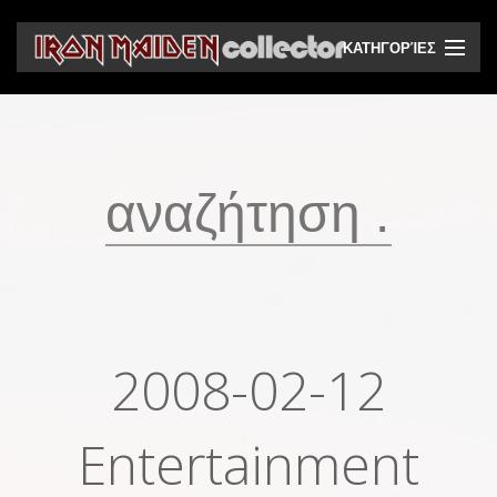
ΚΑΤΗΓΟΡΊΕΣ
CD
DVD
Βινύλια
Κασέτες
Βιντεοκασέτες
Ηχητικά bootlegs
2008-02-12
Βίντεο bootlegs
Βιβλία
Entertainment
Περιοδικά