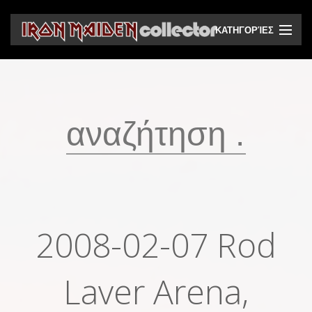
ΚΑΤΗΓΟΡΊΕΣ
CD
DVD
Βινύλια
Κασέτες
Βιντεοκασέτες
Ηχητικά bootlegs
2008-02-07 Rod
Βίντεο bootlegs
Βιβλία
Laver Arena,
Περιοδικά