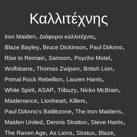
Καλλιτέχνης
Iron Maiden
Διάφοροι καλλιτέχνες
Blaze Bayley
Bruce Dickinson
Paul DiAnno
Rise to Remain
Samson
Psycho Motel
Wolfsbane
Thomas Zwijsen
British Lion
Primal Rock Rebellion
Lauren Harris
White Spirit
ASAP
Tribuzy
Nicko McBrain
Maidenance
Lionheart
Killers
Paul DiAnno's Battlezone
The Iron Maidens
Maiden United
Dennis Stratton
Steve Harris
The Raven Age
As Lions
Stratus
Blaze