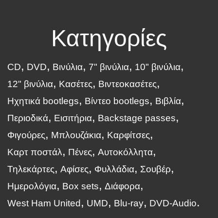
Κατηγορίες
CD
DVD
Βινύλια
7" βινύλια
10" βινύλια
12" βινύλια
Κασέτες
Βιντεοκασέτες
Ηχητικά bootlegs
Βίντεο bootlegs
Βιβλία
Περιοδικά
Εισιτήρια
Backstage passes
Φιγούρες
Μπλουζάκια
Καρφίτσες
Καρτ ποστάλ
Πένες
Αυτοκόλλητα
Τηλεκάρτες
Αφίσες
Φυλλάδια
Σουβέρ
Ημερολόγια
Box sets
Διάφορα
West Ham United
UMD
Blu-ray
DVD-Audio