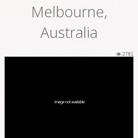
Melbourne,
Εισιτήρια
Backstage passes
Australia
Φιγούρες
Μπλουζάκια
2781
Καρφίτσες
Καρτ ποστάλ
Πένες
Αυτοκόλλητα
Τηλεκάρτες
Αφίσες