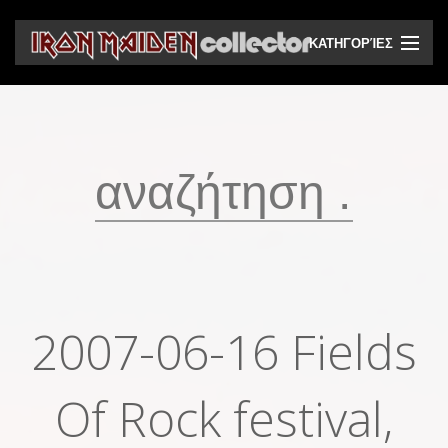
ΚΑΤΗΓΟΡΊΕΣ
CD
DVD
Βινύλια
Κασέτες
Βιντεοκασέτες
Ηχητικά bootlegs
2007-06-16 Fields
Βίντεο bootlegs
Βιβλία
Of Rock festival,
Περιοδικά