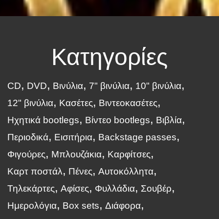
Κατηγορίες
CD
DVD
Βινύλια
7" βινύλια
10" βινύλια
12" βινύλια
Κασέτες
Βιντεοκασέτες
Ηχητικά bootlegs
Βίντεο bootlegs
Βιβλία
Περιοδικά
Εισιτήρια
Backstage passes
Φιγούρες
Μπλουζάκια
Καρφίτσες
Καρτ ποστάλ
Πένες
Αυτοκόλλητα
Τηλεκάρτες
Αφίσες
Φυλλάδια
Σουβέρ
Ημερολόγια
Box sets
Διάφορα