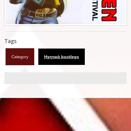
Φυλλάδια
Σουβέρ
Ημερολόγια
Tags
Box sets
Category
Ηχητικά bootlegs
Διάφορα
West Ham United
UMD
Blu-ray
DVD-Audio