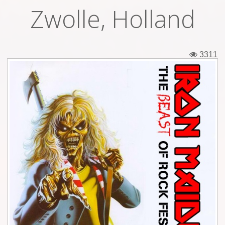
Zwolle, Holland
Εισιτήρια
Backstage passes
3311
Φιγούρες
Μπλουζάκια
Καρφίτσες
Καρτ ποστάλ
Πένες
Αυτοκόλλητα
Τηλεκάρτες
Αφίσες