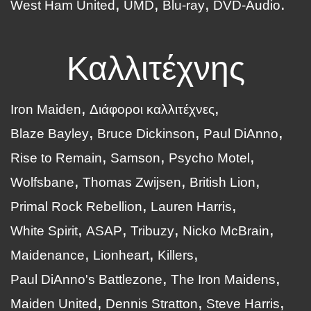
West Ham United
UMD
Blu-ray
DVD-Audio
Καλλιτέχνης
Iron Maiden
Διάφοροι καλλιτέχνες
Blaze Bayley
Bruce Dickinson
Paul DiAnno
Rise to Remain
Samson
Psycho Motel
Wolfsbane
Thomas Zwijsen
British Lion
Primal Rock Rebellion
Lauren Harris
White Spirit
ASAP
Tribuzy
Nicko McBrain
Maidenance
Lionheart
Killers
Paul DiAnno's Battlezone
The Iron Maidens
Maiden United
Dennis Stratton
Steve Harris