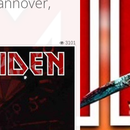
annover,
3101