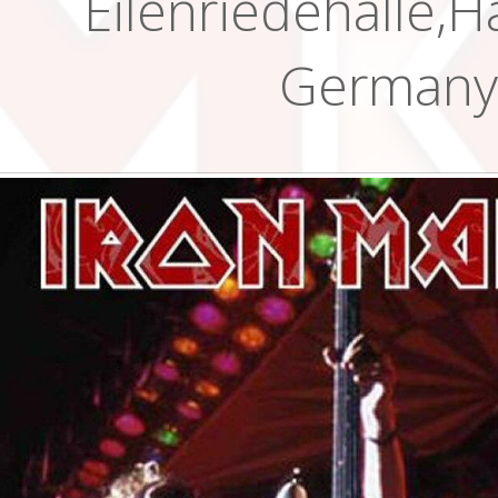
Eilenriedehalle,H
Germany