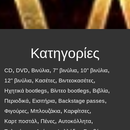
Κατηγορίες
CD
DVD
Βινύλια
7" βινύλια
10" βινύλια
12" βινύλια
Κασέτες
Βιντεοκασέτες
Ηχητικά bootlegs
Βίντεο bootlegs
Βιβλία
Περιοδικά
Εισιτήρια
Backstage passes
Φιγούρες
Μπλουζάκια
Καρφίτσες
Καρτ ποστάλ
Πένες
Αυτοκόλλητα