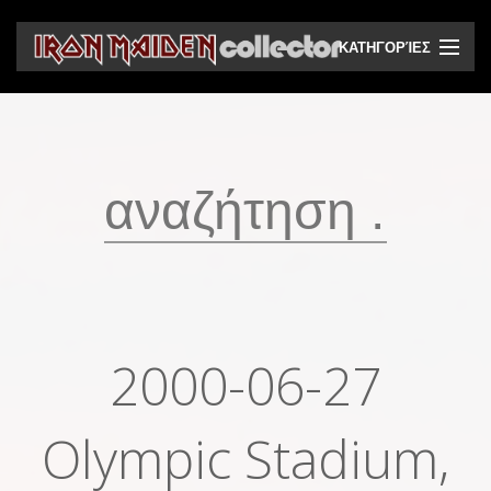
ΚΑΤΗΓΟΡΊΕΣ
CD
DVD
Βινύλια
Κασέτες
Βιντεοκασέτες
Ηχητικά bootlegs
2000-06-27
Βίντεο bootlegs
Βιβλία
Olympic Stadium,
Περιοδικά