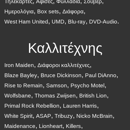
Τηλεκάρτες
Αφίσες
Φυλλάδια
Σουβέρ
Ημερολόγια
Box sets
Διάφορα
West Ham United
UMD
Blu-ray
DVD-Audio
Καλλιτέχνης
Iron Maiden
Διάφοροι καλλιτέχνες
Blaze Bayley
Bruce Dickinson
Paul DiAnno
Rise to Remain
Samson
Psycho Motel
Wolfsbane
Thomas Zwijsen
British Lion
Primal Rock Rebellion
Lauren Harris
White Spirit
ASAP
Tribuzy
Nicko McBrain
Maidenance
Lionheart
Killers