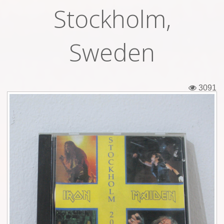
Stockholm,
Εισιτήρια
Backstage passes
Sweden
Φιγούρες
Μπλουζάκια
3091
Καρφίτσες
Καρτ ποστάλ
Πένες
Αυτοκόλλητα
Τηλεκάρτες
Αφίσες