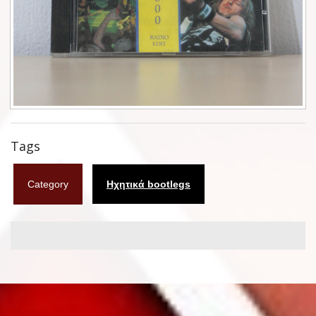
Φυλλάδια
Σουβέρ
Ημερολόγια
Box sets
Διάφορα
Tags
West Ham United
Category
Ηχητικά bootlegs
UMD
Blu-ray
DVD-Audio