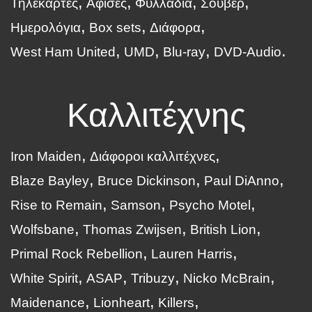
Τηλεκάρτες
Αφίσες
Φυλλάδια
Σουβέρ
Ημερολόγια
Box sets
Διάφορα
West Ham United
UMD
Blu-ray
DVD-Audio
Καλλιτέχνης
Iron Maiden
Διάφοροι καλλιτέχνες
Blaze Bayley
Bruce Dickinson
Paul DiAnno
Rise to Remain
Samson
Psycho Motel
Wolfsbane
Thomas Zwijsen
British Lion
Primal Rock Rebellion
Lauren Harris
White Spirit
ASAP
Tribuzy
Nicko McBrain
Maidenance
Lionheart
Killers