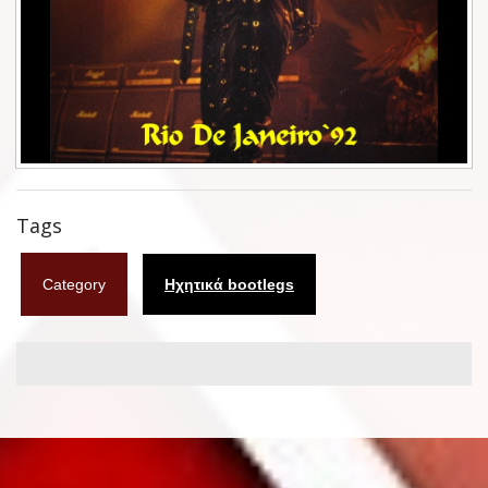
Φυλλάδια
Σουβέρ
Ημερολόγια
Box sets
Διάφορα
Tags
West Ham United
Category
Ηχητικά bootlegs
UMD
Blu-ray
DVD-Audio