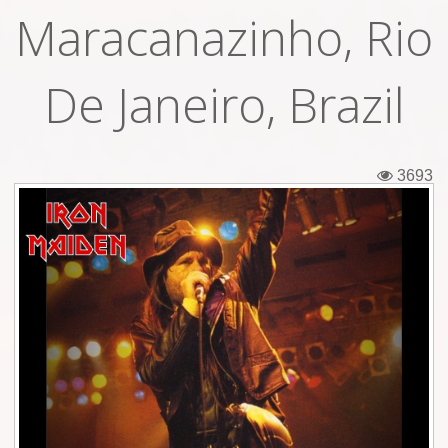
Maracanazinho, Rio
Εισιτήρια
Backstage passes
De Janeiro, Brazil
Φιγούρες
Μπλουζάκια
3693
Καρφίτσες
Καρτ ποστάλ
Πένες
Αυτοκόλλητα
Τηλεκάρτες
Αφίσες