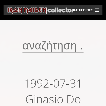
ΚΑΤΗΓΟΡΊΕΣ
CD
DVD
Βινύλια
Κασέτες
Βιντεοκασέτες
Ηχητικά bootlegs
1992-07-31
Βίντεο bootlegs
Βιβλία
Ginasio Do
Περιοδικά