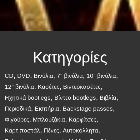
Κατηγορίες
CD
DVD
Βινύλια
7" βινύλια
10" βινύλια
12" βινύλια
Κασέτες
Βιντεοκασέτες
Ηχητικά bootlegs
Βίντεο bootlegs
Βιβλία
Περιοδικά
Εισιτήρια
Backstage passes
Φιγούρες
Μπλουζάκια
Καρφίτσες
Καρτ ποστάλ
Πένες
Αυτοκόλλητα