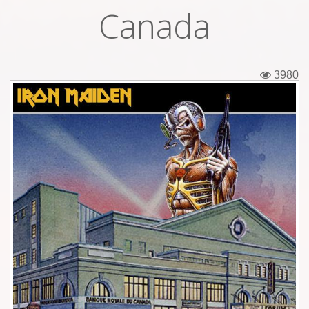
Canada
Εισιτήρια
Backstage passes
3980
Φιγούρες
Μπλουζάκια
Καρφίτσες
Καρτ ποστάλ
Πένες
Αυτοκόλλητα
Τηλεκάρτες
Αφίσες