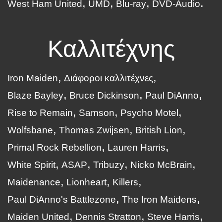
West Ham United
UMD
Blu-ray
DVD-Audio
Καλλιτέχνης
Iron Maiden
Διάφοροι καλλιτέχνες
Blaze Bayley
Bruce Dickinson
Paul DiAnno
Rise to Remain
Samson
Psycho Motel
Wolfsbane
Thomas Zwijsen
British Lion
Primal Rock Rebellion
Lauren Harris
White Spirit
ASAP
Tribuzy
Nicko McBrain
Maidenance
Lionheart
Killers
Paul DiAnno's Battlezone
The Iron Maidens
Maiden United
Dennis Stratton
Steve Harris