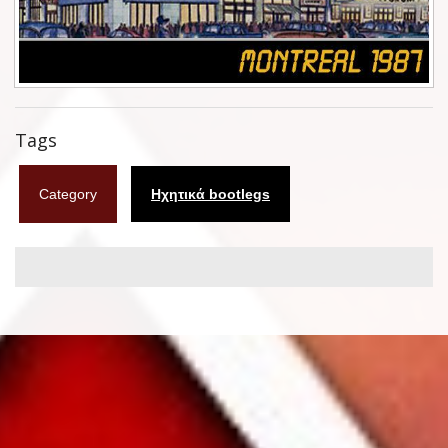
Φυλλάδια
Σουβέρ
Ημερολόγια
Tags
Box sets
Category
Ηχητικά bootlegs
Διάφορα
West Ham United
UMD
Blu-ray
DVD-Audio