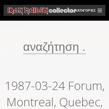
ΚΑΤΗΓΟΡΊΕΣ
CD
DVD
Βινύλια
Κασέτες
Βιντεοκασέτες
Ηχητικά bootlegs
1987-03-24 Forum,
Βίντεο bootlegs
Montreal, Quebec,
Βιβλία
Περιοδικά