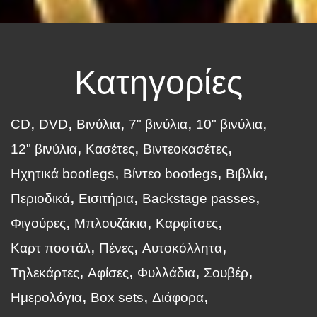
Κατηγορίες
CD
DVD
Βινύλια
7" βινύλια
10" βινύλια
12" βινύλια
Κασέτες
Βιντεοκασέτες
Ηχητικά bootlegs
Βίντεο bootlegs
Βιβλία
Περιοδικά
Εισιτήρια
Backstage passes
Φιγούρες
Μπλουζάκια
Καρφίτσες
Καρτ ποστάλ
Πένες
Αυτοκόλλητα
Τηλεκάρτες
Αφίσες
Φυλλάδια
Σουβέρ
Ημερολόγια
Box sets
Διάφορα